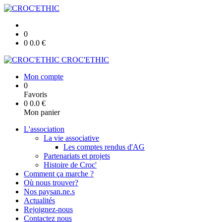
0
0
0.0
€
CROC'ETHIC
Mon compte
0
Favoris
0
0.0
€
Mon panier
L'association
La vie associative
Les comptes rendus d'AG
Partenariats et projets
Histoire de Croc'
Comment ça marche ?
Où nous trouver?
Nos paysan.ne.s
Actualités
Rejoignez-nous
Contactez nous