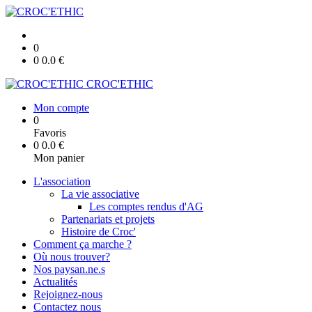
0
0
0.0
€
CROC'ETHIC
Mon compte
0
Favoris
0
0.0
€
Mon panier
L'association
La vie associative
Les comptes rendus d'AG
Partenariats et projets
Histoire de Croc'
Comment ça marche ?
Où nous trouver?
Nos paysan.ne.s
Actualités
Rejoignez-nous
Contactez nous