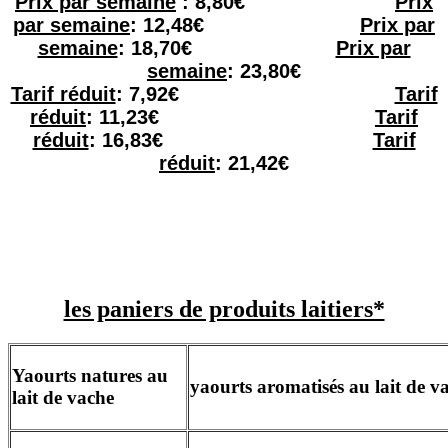
Pr
ix par semaine
: 8,80€
Prix
par semaine
: 12,48€
Prix par
semaine
: 18,70€
Prix par
semaine
: 23,80€
Tarif réduit
: 7,92€
Tarif
réduit
: 11,23€
Tarif
réduit
: 16,83€
Tarif
réduit
: 21,42€
les paniers de produits laitiers*
Yaourts natures au
yaourts aromatisés au lait de 
lait de vache