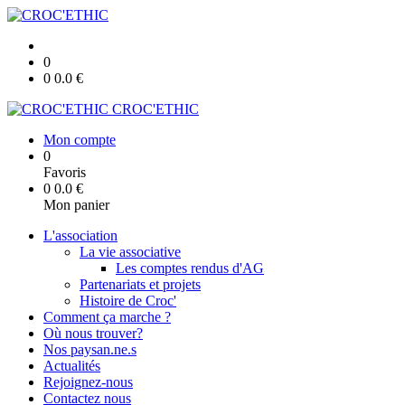
0
0
0.0
€
CROC'ETHIC
Mon compte
0
Favoris
0
0.0
€
Mon panier
L'association
La vie associative
Les comptes rendus d'AG
Partenariats et projets
Histoire de Croc'
Comment ça marche ?
Où nous trouver?
Nos paysan.ne.s
Actualités
Rejoignez-nous
Contactez nous