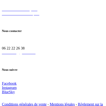
61 avenue des Bruyères,
69150 Décines-Charpieu
Nous contacter
06 22 22 26 38
croc.ethic@gmail.com
Nous suivre
Facebook
Instagram
BlueSky
Conditions générales de vente
-
Mentions légales
-
Règlement sur la